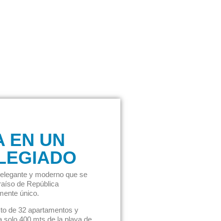
A EN UN
LEGIADO
o elegante y moderno que se
raíso de República
mente único.
cto de 32 apartamentos y
a solo 400 mts de la playa de